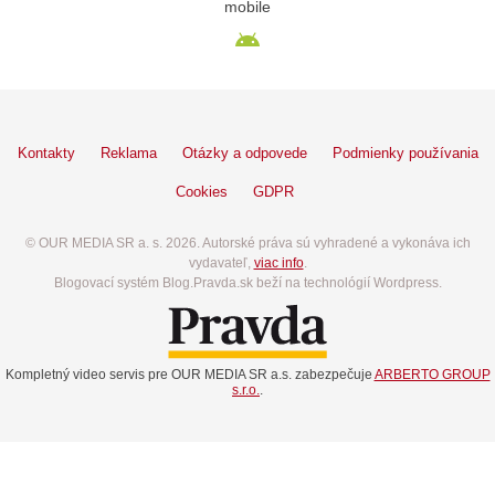
mobile
Kontakty
Reklama
Otázky a odpovede
Podmienky používania
Cookies
GDPR
© OUR MEDIA SR a. s. 2026. Autorské práva sú vyhradené a vykonáva ich
vydavateľ,
viac info
.
Blogovací systém Blog.Pravda.sk beží na technológií Wordpress.
Kompletný video servis pre OUR MEDIA SR a.s. zabezpečuje
ARBERTO GROUP
s.r.o.
.