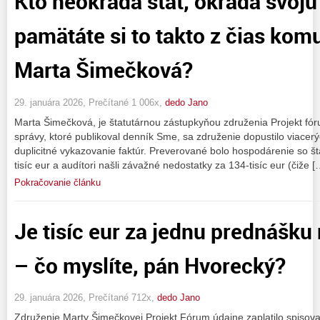
Kto neokráda štát, okráda svoju
pamätáte si to takto z čias kom
Marta Šimečková?
29. januára 2026, Prečítané 1 006x,
dedo Jano
Marta Šimečková, je štatutárnou zástupkyňou združenia Projekt fóru
správy, ktoré publikoval denník Sme, sa združenie dopustilo viacerý
duplicitné vykazovanie faktúr. Preverované bolo hospodárenie so š
tisíc eur a audítori našli závažné nedostatky za 134-tisíc eur (čiže [
Pokračovanie článku
Je tisíc eur za jednu prednášku
– čo myslíte, pán Hvorecký?
29. januára 2026, Prečítané 712x,
dedo Jano
Združenie Marty Šimečkovej Projekt Fórum údajne zaplatilo spisov