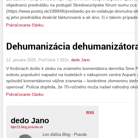
objednanú prednášku na podujatí Stredoeurópske fórum sumu cca
(https://www.postoj.sk/188846/predsedu-ps-to-oslabuje-dovnutra-stra
aj jeho prednáška dvakrát fakturovaná a ak áno, či v takom prípade 
Pokračovanie článku
Dehumanizácia dehumanizátor
12. januára 2026, Prečítané 1 922x,
dedo Jano
V Košiciach došlo k útoku na známeho komentátora denníka Sme 
sobotu popoludní napadol na toaletách v nákupnom centre Aupark 
spôsobil komentátorovi vážne zranenia – konkrétne zlomeninu stehe
operovať. Polícia doplnila, že 70-ročného muža našiel náhodný okol
Pokračovanie článku
RSS
dedo Jano
blpr23.blog.pravda.sk
Len ďalšia Blog - Pravda