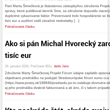
Pani Marta Šimečková je štatutárnou zástupkyňou združenia Projekt
správy, ktoré publikoval denník Sme, sa združenie dopustilo viacerý
duplicitné vykazovanie faktúr. Preverované bolo hospodárenie so š
tisíc eur a audítori našli závažné nedostatky […]
Pokračovanie článku
Ako si pán Michal Hvorecký zar
tisíc eur
29. januára 2026, Prečítané 901x,
dedo Jano
Združenie Marty Šimečkovej Projekt Fórum údajne zaplatilo spisov
objednanú prednášku na podujatí Stredoeurópske fórum sumu cca
(https://www.postoj.sk/188846/predsedu-ps-to-oslabuje-dovnutra-stra
aj jeho prednáška dvakrát fakturovaná a ak áno, či v takom prípade 
Pokračovanie článku