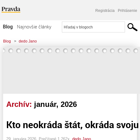
Registrácia
Prihlásenie
Blog
Najnovšie články
Najčítanejšie články
Blog
>
dedo Jano
Najkomentovanejšie články
Zoznam blogov
Komerčné blogy
Archív:
január, 2026
Kto neokráda štát, okráda svoju
29. januára 2026, Prečítané 1 262x,
dedo Jano