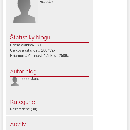
stránka
Štatistiky blogu
Počet článkov: 80
Celková čítanosť: 200739x
Priemerná čítanosť článkov: 2509x
Autor blogu
dedo Jano
Kategórie
Nezaradené
(80)
Archív